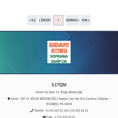
« ILK
« ÖNCEKI
SONRAKI »
SON »
1
İLETİŞİM
Devlet Su İşleri 14. Bölge Müdürlüğü
Adres : DSİ 14. BÖLGE MÜDÜRLÜĞÜ Libadiye Cad. No:54 K.Çamlıca -Üsküdar /
İSTANBUL PK:34696
Telefon : 0 216 325 63 20-0 216 325 63 22
Faks : 0 216 325 63 41