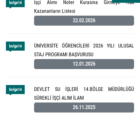
İşçi Alımı Noter Kurasına Girmeye Hak
bolge14
Kazananların Listesi
22.02.2026
ÜNİVERSİTE ÖĞRENCİLERİ 2026 YILI ULUSAL
bolge14
STAJ PROGRAMI BAŞVURUSU
12.01.2026
DEVLET SU İŞLERİ 14.BÖLGE MÜDÜRLÜĞÜ
bolge14
SÜREKLİ İŞÇİ ALIM İLANI
26.11.2025